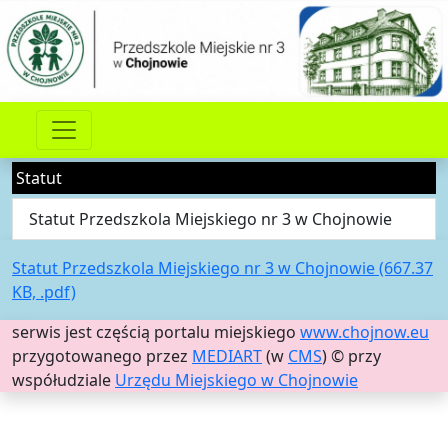
Statut
Statut Przedszkola Miejskiego nr 3 w Chojnowie
Statut Przedszkola Miejskiego nr 3 w Chojnowie (667.37
KB, .pdf)
serwis jest częścią portalu miejskiego
www.chojnow.eu
przygotowanego przez
MEDIART
(w
CMS
) © przy
współudziale
Urzędu Miejskiego w Chojnowie