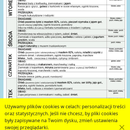
Używamy plików cookies w celach: personalizacji treści
oraz statystycznych. Jeśli nie chcesz, by pliki cookies
serwis jest częścią portalu miejskiego
www.chojnow.eu
były zapisywane na Twoim dysku, zmień ustawienia
przygotowanego przez
MEDIART
(w
CMS
) © przy
swojej przeglądarki.