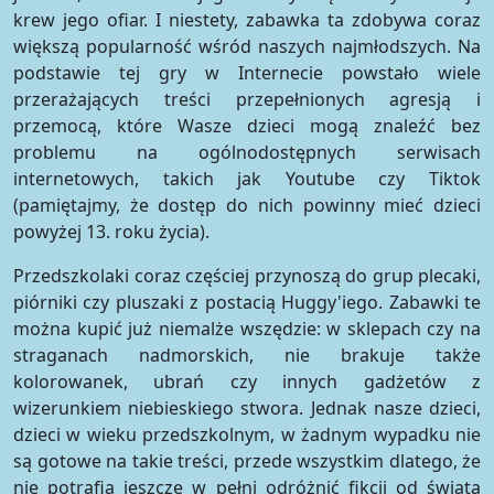
krew jego ofiar. I niestety, zabawka ta zdobywa coraz
większą popularność wśród naszych najmłodszych. Na
podstawie tej gry w Internecie powstało wiele
przerażających treści przepełnionych agresją i
przemocą, które Wasze dzieci mogą znaleźć bez
problemu na ogólnodostępnych serwisach
internetowych, takich jak Youtube czy Tiktok
(pamiętajmy, że dostęp do nich powinny mieć dzieci
powyżej 13. roku życia).
Przedszkolaki coraz częściej przynoszą do grup plecaki,
piórniki czy pluszaki z postacią Huggy'iego. Zabawki te
można kupić już niemalże wszędzie: w sklepach czy na
straganach nadmorskich, nie brakuje także
kolorowanek, ubrań czy innych gadżetów z
wizerunkiem niebieskiego stwora. Jednak nasze dzieci,
dzieci w wieku przedszkolnym, w żadnym wypadku nie
są gotowe na takie treści, przede wszystkim dlatego, że
nie potrafią jeszcze w pełni odróżnić fikcji od świata