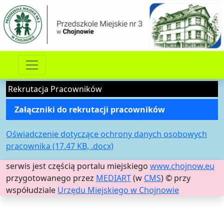
Rekrutacja Pracowników
Załączniki do rekrutacji pracowników
Oświadczenie dotyczące ochrony danych osobowych
pracownika (17.47 KB, .docx)
serwis jest częścią portalu miejskiego
www.chojnow.eu
przygotowanego przez
MEDIART
(w
CMS
) © przy
współudziale
Urzędu Miejskiego w Chojnowie